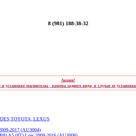
8 (981) 188-38-32
Акция!
и установке магнитолы - камера заднего вида, в случае ее установк
CEDES,TOYOTA, LEXUS
2009-2017 (AU3004)
(B8) A5 (8T) Low 2009-2016 (AU3008)