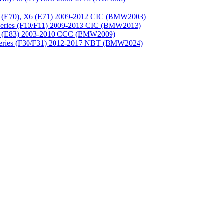
(E70), X6 (E71) 2009-2012 CIC (BMW2003)
ries (F10/F11) 2009-2013 CIC (BMW2013)
 (E83) 2003-2010 CCC (BMW2009)
eries (F30/F31) 2012-2017 NBT (BMW2024)