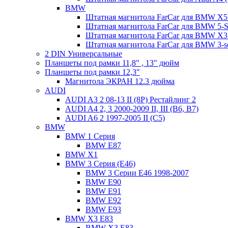
BMW
Штатная магнитола FarCar для BMW X5 
Штатная магнитола FarCar для BMW 5-Se
Штатная магнитола FarCar для BMW X3
Штатная магнитола FarCar для BMW 3-s
2 DIN Универсальные
Планшеты под рамки 11,8" , 13" дюйм
Планшеты под рамки 12,3"
Магнитола ЭКРАН 12.3 дюйма
AUDI
AUDI A3 2 08-13 II (8P) Рестайлинг 2
AUDI A4 2, 3 2000-2009 II, III (B6, B7)
AUDI A6 2 1997-2005 II (C5)
BMW
BMW 1 Серия
BMW E87
BMW X1
BMW 3 Серия (E46)
BMW 3 Серии Е46 1998-2007
BMW E90
BMW E91
BMW E92
BMW E93
BMW X3 E83
BMW X3 E83