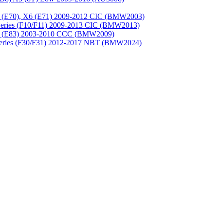
(E70), X6 (E71) 2009-2012 CIC (BMW2003)
ries (F10/F11) 2009-2013 CIC (BMW2013)
 (E83) 2003-2010 CCC (BMW2009)
eries (F30/F31) 2012-2017 NBT (BMW2024)