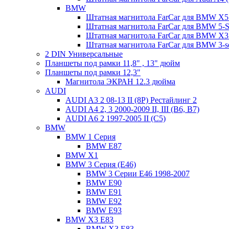
BMW
Штатная магнитола FarCar для BMW X5 
Штатная магнитола FarCar для BMW 5-Se
Штатная магнитола FarCar для BMW X3
Штатная магнитола FarCar для BMW 3-s
2 DIN Универсальные
Планшеты под рамки 11,8" , 13" дюйм
Планшеты под рамки 12,3"
Магнитола ЭКРАН 12.3 дюйма
AUDI
AUDI A3 2 08-13 II (8P) Рестайлинг 2
AUDI A4 2, 3 2000-2009 II, III (B6, B7)
AUDI A6 2 1997-2005 II (C5)
BMW
BMW 1 Серия
BMW E87
BMW X1
BMW 3 Серия (E46)
BMW 3 Серии Е46 1998-2007
BMW E90
BMW E91
BMW E92
BMW E93
BMW X3 E83
BMW X3 E83