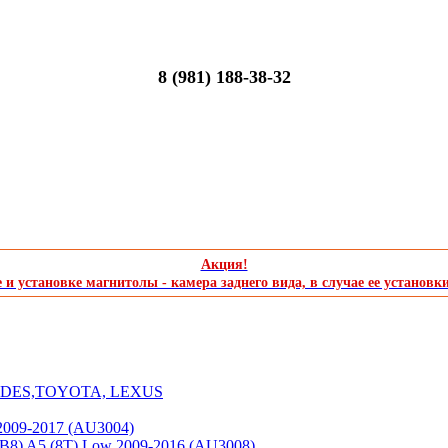
8 (981) 188-38-32
Акция!
и установке магнитолы - камера заднего вида, в случае ее установк
CEDES,TOYOTA, LEXUS
2009-2017 (AU3004)
(B8) A5 (8T) Low 2009-2016 (AU3008)