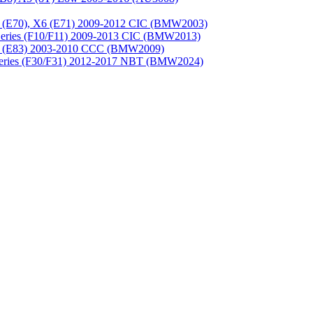
(E70), X6 (E71) 2009-2012 CIC (BMW2003)
ries (F10/F11) 2009-2013 CIC (BMW2013)
 (E83) 2003-2010 CCC (BMW2009)
eries (F30/F31) 2012-2017 NBT (BMW2024)