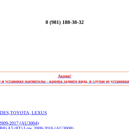
8 (981) 188-38-32
Акция!
и установке магнитолы - камера заднего вида, в случае ее установк
CEDES,TOYOTA, LEXUS
2009-2017 (AU3004)
(B8) A5 (8T) Low 2009-2016 (AU3008)