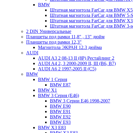
BMW
Штатная магнитола FarCar для BMW X5 
Штатная магнитола FarCar для BMW 5-Se
Штатная магнитола FarCar для BMW X3
Штатная магнитола FarCar для BMW 3-s
2 DIN Универсальные
Планшеты под рамки 11,8" , 13" дюйм
Планшеты под рамки 12,3"
Магнитола ЭКРАН 12.3 дюйма
AUDI
AUDI A3 2 08-13 II (8P) Рестайлинг 2
AUDI A4 2, 3 2000-2009 II, III (B6, B7)
AUDI A6 2 1997-2005 II (C5)
BMW
BMW 1 Серия
BMW E87
BMW X1
BMW 3 Серия (E46)
BMW 3 Серии Е46 1998-2007
BMW E90
BMW E91
BMW E92
BMW E93
BMW X3 E83
BMW X3 E83