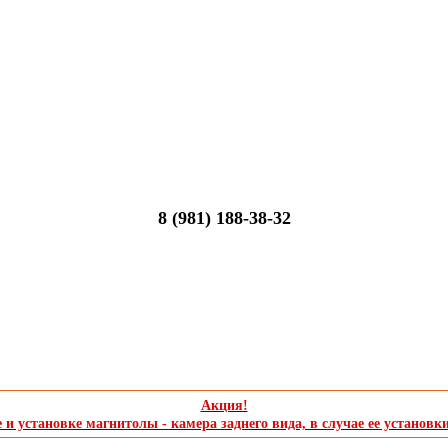
8 (981) 188-38-32
Акция!
и установке магнитолы - камера заднего вида, в случае ее установк