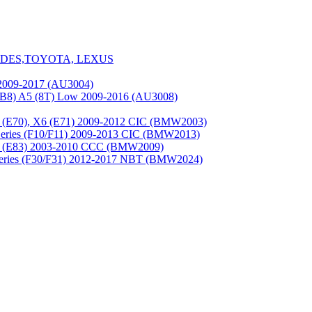
CEDES,TOYOTA, LEXUS
2009-2017 (AU3004)
(B8) A5 (8T) Low 2009-2016 (AU3008)
(E70), X6 (E71) 2009-2012 CIC (BMW2003)
ries (F10/F11) 2009-2013 CIC (BMW2013)
 (E83) 2003-2010 CCC (BMW2009)
eries (F30/F31) 2012-2017 NBT (BMW2024)