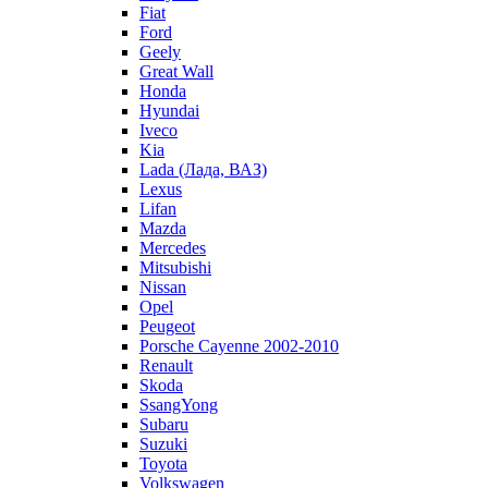
Fiat
Ford
Geely
Great Wall
Honda
Hyundai
Iveco
Kia
Lada (Лада, ВАЗ)
Lexus
Lifan
Mazda
Mercedes
Mitsubishi
Nissan
Opel
Peugeot
Porsche Cayenne 2002-2010
Renault
Skoda
SsangYong
Subaru
Suzuki
Toyota
Volkswagen