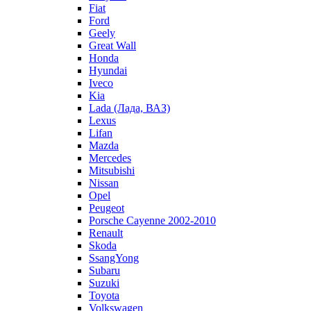
Fiat
Ford
Geely
Great Wall
Honda
Hyundai
Iveco
Kia
Lada (Лада, ВАЗ)
Lexus
Lifan
Mazda
Mercedes
Mitsubishi
Nissan
Opel
Peugeot
Porsche Cayenne 2002-2010
Renault
Skoda
SsangYong
Subaru
Suzuki
Toyota
Volkswagen