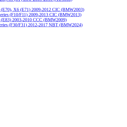
(E70), X6 (E71) 2009-2012 CIC (BMW2003)
ries (F10/F11) 2009-2013 CIC (BMW2013)
 (E83) 2003-2010 CCC (BMW2009)
eries (F30/F31) 2012-2017 NBT (BMW2024)