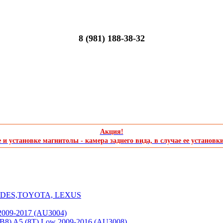
8 (981) 188-38-32
Акция!
и установке магнитолы - камера заднего вида, в случае ее установк
CEDES,TOYOTA, LEXUS
2009-2017 (AU3004)
(B8) A5 (8T) Low 2009-2016 (AU3008)