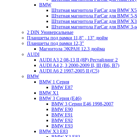
BMW
Штатная магнитола FarCar для BMW X5 
Штатная магнитола FarCar для BMW 5-Se
Штатная магнитола FarCar для BMW X3
Штатная магнитола FarCar для BMW 3-s
2 DIN Универсальные
Планшеты под рамки 11,8" , 13" дюйм
Планшеты под рамки 12,3"
Магнитола ЭКРАН 12.3 дюйма
AUDI
AUDI A3 2 08-13 II (8P) Рестайлинг 2
AUDI A4 2, 3 2000-2009 II, III (B6, B7)
AUDI A6 2 1997-2005 II (C5)
BMW
BMW 1 Серия
BMW E87
BMW X1
BMW 3 Серия (E46)
BMW 3 Серии Е46 1998-2007
BMW E90
BMW E91
BMW E92
BMW E93
BMW X3 E83
BMW X3 E83